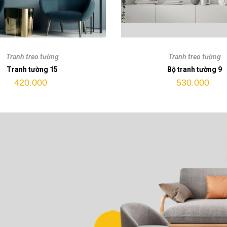
Bộ
tranh
Tranh treo tường
Tranh treo tường
tường
Tranh tường 15
Bộ tranh tường 9
9
420.000
530.000
quantity