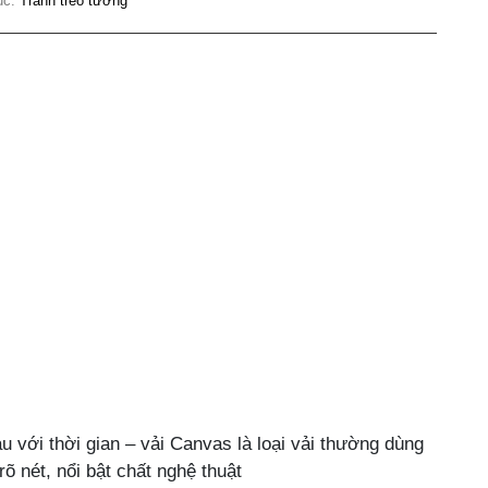
ục:
Tranh treo tường
ty
 với thời gian – vải Canvas là loại vải thường dùng
õ nét, nổi bật chất nghệ thuật