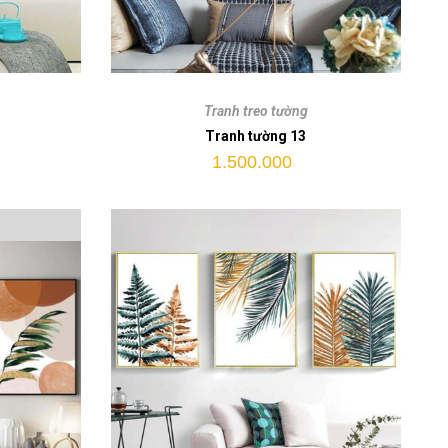
Tranh
tường
Tranh treo tường
13
Tranh tường 13
quantity
1.500.000