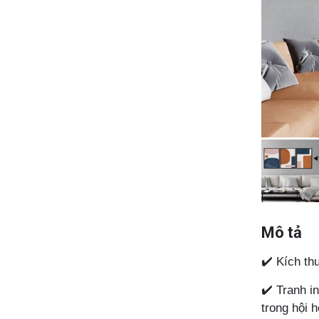
Mô tả
✔️ Kích th
✔️ Tranh i
trong hội 