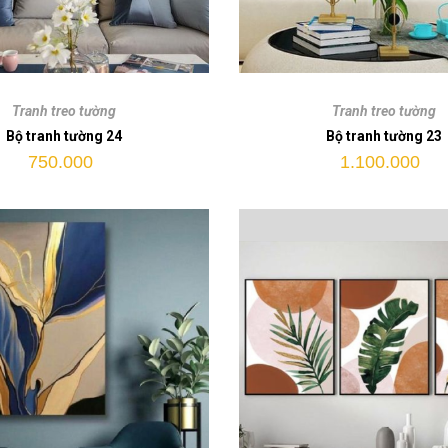
Bộ
tranh
Tranh treo tường
Tranh treo tường
tường
Bộ tranh tường 24
Bộ tranh tường 23
23
750.000
1.100.000
quantity