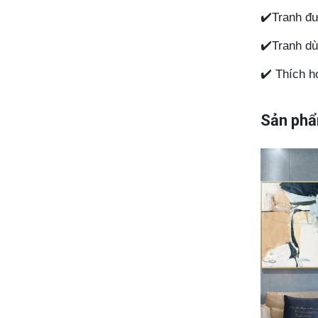
✔️Tranh đư
✔️Tranh dù
✔️ Thích h
Sản phẩ