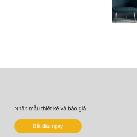
Tranh
tường
15
quantity
Nhận mẫu thiết kế và báo giá
Bắt đầu ngay