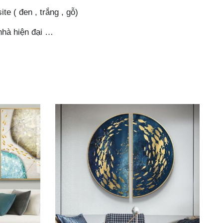
e ( đen , trắng , gỗ)
nhà hiện đại …