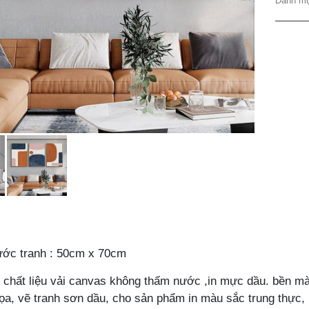
Danh m
quanti
ước tranh : 50cm x 70cm
n chất liệu vải canvas không thấm nước ,in mực dầu. bền màu
họa, vẽ tranh sơn dầu, cho sản phẩm in màu sắc trung thực, r