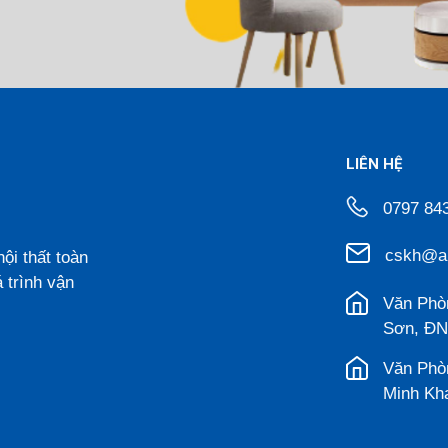
LIÊN HỆ
0797 84
cskh@a
ội thất toàn
 trình vận
Văn Phò
Sơn, ĐN
Văn Phò
Minh Kh