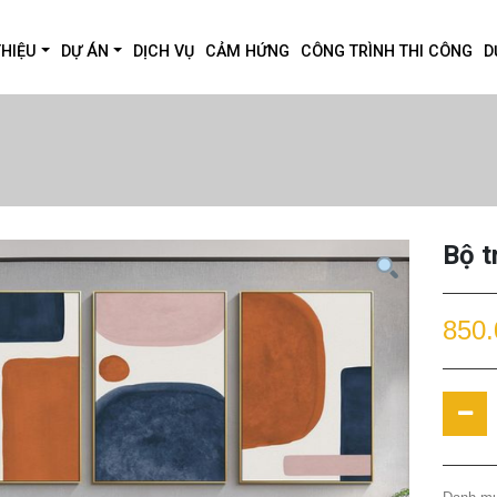
THIỆU
DỰ ÁN
DỊCH VỤ
CẢM HỨNG
CÔNG TRÌNH THI CÔNG
D
Bộ t
850.
Bộ
tranh
tường
12