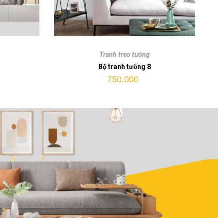
Bộ
tranh
Tranh treo tường
tường
Bộ tranh tường 8
8
750.000
quantity