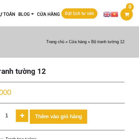
0
Đặt lịch tư vấn
Ự TOÁN
BLOG
CỬA HÀNG
Trang chủ
»
Cửa hàng
»
Bộ tranh tường 12
ranh tường 12
000
Thêm vào giỏ hàng