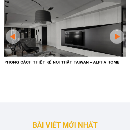
PHONG CÁCH TÂN CỔ ĐIỂN: SỰ KẾT HỢP HOÀN HẢO GIỮA
CỔ ĐIỂN VÀ HIỆN ĐẠI TRONG THIẾT KẾ NỘI THẤT
BÀI VIẾT MỚI NHẤT