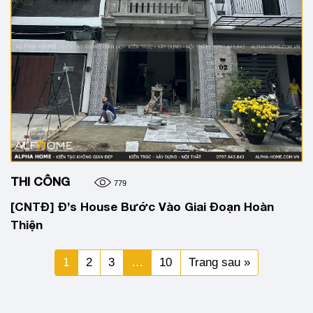
THI CÔNG
779
[CNTĐ] Đ’s House Bước Vào Giai Đoạn Hoàn
Thiện
1
2
3
…
10
Trang sau »