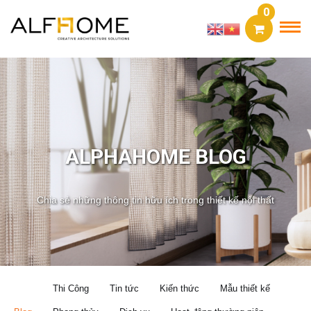
0
ALPHAHOME BLOG
Chia sẻ những thông tin hữu ích trong thiết kế nội thất
Thi Công
Tin tức
Kiến thức
Mẫu thiết kế