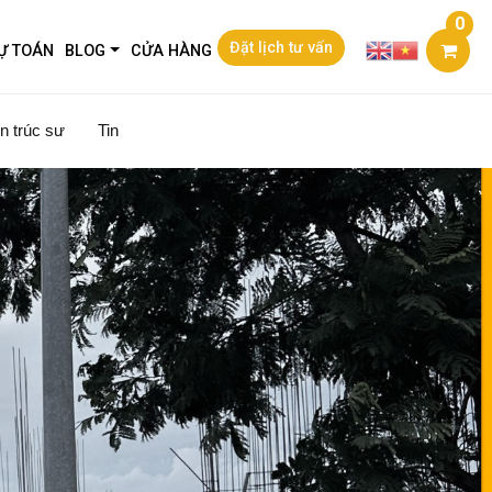
0
Đặt lịch tư vấn
Ự TOÁN
BLOG
CỬA HÀNG
n trúc sư
Tin