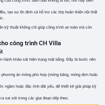
ng của công trình, đảm bảo không bị lún, nứt hay biến
đều, tạo sự ổn định và hỗ trợ các lớp hoàn thiện nội thất
ác.
ẩn kỹ thuật không chỉ giúp công trình an toàn mà còn
ho công trình CH Villa
ất
ến hành khảo sát hiện trạng mặt bằng. Đây là bước nền
ọn phương án móng phù hợp (móng băng, móng đơn hoặc
c ngầm hoặc đặc tính đất yếu, để thiết kế giải pháp kỹ
 sai sót trong các giai đoạn tiếp theo.