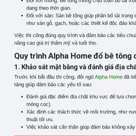
Đối với móng: Bê tông móng chịu toàn bộ tải trọ
dạng theo thời gian.
Đối với sàn: Sàn bê tông giúp phân bổ tải trọng 
như sàn gỗ, gạch, hoặc các thiết kế độc đáo kh
Việc thi công đúng quy trình và đảm bảo các tiêu chu
nâng cao giá trị thẩm mỹ và tuổi thọ.
Quy trình Alpha Home đổ bê tông c
1. Khảo sát mặt bằng và đánh giá địa ch
Trước khi bắt đầu thi công, đội ngũ
Alpha Home
đã ti
tảng giúp đảm bảo các yếu tố sau:
Đánh giá đặc điểm địa chất khu vực để lựa ch
móng cọc).
Xác định các thách thức về môi trường, như nướ
thuật tối ưu.
Việc khảo sát cẩn thận giúp đảm bảo không xảy ra