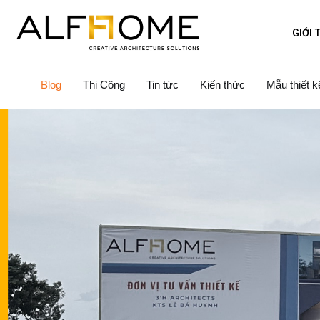
GIỚI 
Blog
Thi Công
Tin tức
Kiến thức
Mẫu thiết k