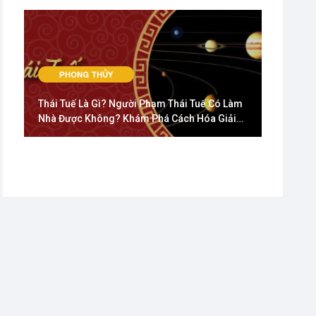
PHONG THỦY
Thái Tuế Là Gì? Người Phạm Thái Tuế Có Làm
Nhà Được Không? Khám Phá Cách Hóa Giải
Vận Hạn Năm 2025