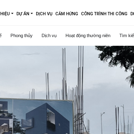
THIỆU
DỰ ÁN
DỊCH VỤ
CẢM HỨNG
CÔNG TRÌNH THI CÔNG
D
ế
Phong thủy
Dịch vụ
Hoạt động thường niên
Tìm kiế